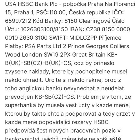
USA HSBC Bank Plc - pobočka Praha Na Florenci
15, Praha 1, PSČ:110 00, Česká republika IČO:
65997212 Kód Banky: 8150 Clearingové Číslo
Účtu: 1026303100/8150 IBAN: CZ38 8150 0000
0010 2630 3100 SWIFT: MIDLCZPP Příjemce
Platby: PSA Parts Ltd 2 Prince Georges Colliers
Wood London SW19 2PX Great Britain KB-
B(UK)-SB(CZ)-B(UK)-CS, coz by prineslo
zvysene naklady, ktere by pochopitelne musel
nekdo uhradit. Urcite si nekdo rekne, proc z
toho anglickou banku nevynechat a neudelat
prevod jen KB-SB(CZ)-CS. Problem je v tom, ze
superbanka by musela vest ucty v kazde mene,
kterou by takto chtela podporovat a tedy drzet v
kazde mene odpovidajici rezervy HSBC
předpovídá šest nových pracovních pozic v
bankovnictví, jejichž jména jste nejspíš ještě