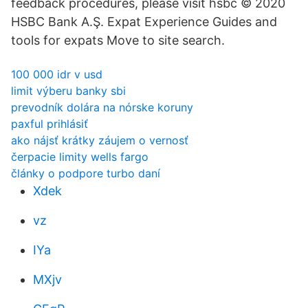
feedback procedures, please visit hsbc © 2020
HSBC Bank A.Ş. Expat Experience Guides and
tools for expats Move to site search.
100 000 idr v usd
limit výberu banky sbi
prevodník dolára na nórske koruny
paxful prihlásiť
ako nájsť krátky záujem o vernosť
čerpacie limity wells fargo
články o podpore turbo daní
Xdek
vz
IYa
MXjv