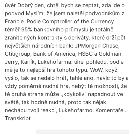
úvěr Dobrý den, chtěl bych se zeptat, zda jde o
podvod.Myslím, že jsem naletěl podvodníkům z
Francie. Podle Comptroller of the Currency
téměř 95% bankovního průmyslu je totálně
zranitelných kontrakty s deriváty, které drží pět
největších národních bank: JPMorgan Chase,
Ctitigroup, Bank of America, HSBC a Goldman
Jerry, Karlík, Lukehofarma: úhel pohledu, podle
mě je to nejlepší hra tohoto typu. WoW, když
vyšlo, tak se nedalo hrát, tahle ano, navíc to byla
vždy poměrně nudná hra, nebýt té možnosti, že
tě druhá strana může ,,kdykoliv" napadnout ve
světě, tak hodně nudná, proto tak nějak
nechápu tvoji reakci, Lukehofarmo. Komentáře .
Transkript .