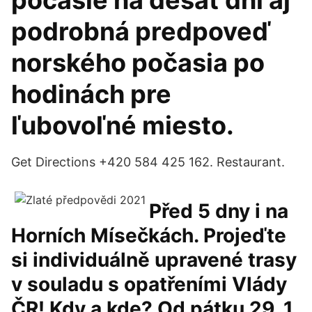
počasie na desať dní aj
podrobná predpoveď
norského počasia po
hodinách pre
ľubovoľné miesto.
Get Directions +420 584 425 162. Restaurant.
Před 5 dny i na
Horních Mísečkách. Projeďte
si individuálně upravené trasy
v souladu s opatřeními Vlády
ČR! Kdy a kde? Od pátku 29. 1.