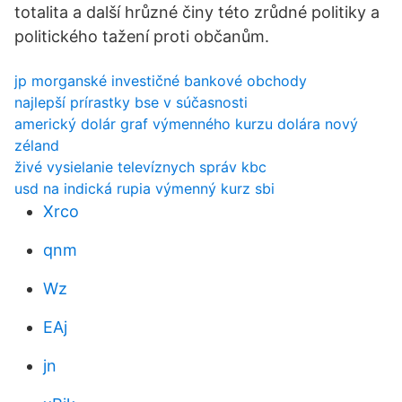
totalita a další hrůzné činy této zrůdné politiky a
politického tažení proti občanům.
jp morganské investičné bankové obchody
najlepší prírastky bse v súčasnosti
americký dolár graf výmenného kurzu dolára nový
zéland
živé vysielanie televíznych správ kbc
usd na indická rupia výmenný kurz sbi
Xrco
qnm
Wz
EAj
jn