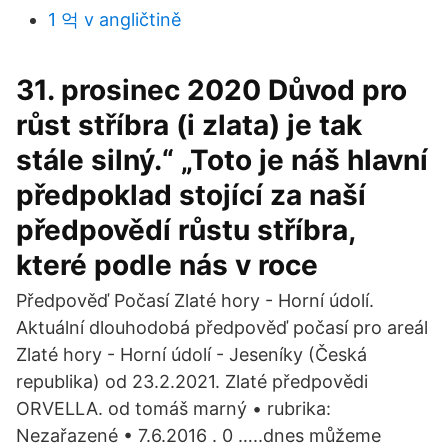
1 억 v angličtině
31. prosinec 2020 Důvod pro
růst stříbra (i zlata) je tak
stále silný.“ „Toto je náš hlavní
předpoklad stojící za naší
předpovědí růstu stříbra,
které podle nás v roce
Předpověď Počasí Zlaté hory - Horní údolí.
Aktuální dlouhodobá předpověď počasí pro areál
Zlaté hory - Horní údolí - Jeseníky (Česká
republika) od 23.2.2021. Zlaté předpovědi
ORVELLA. od tomáš marný • rubrika:
Nezařazené • 7.6.2016 . 0 …..dnes můžeme