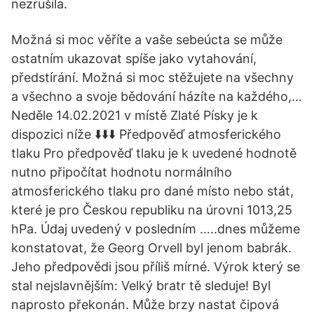
nezrušila.
Možná si moc věříte a vaše sebeúcta se může
ostatním ukazovat spíše jako vytahování,
předstírání. Možná si moc stěžujete na všechny
a všechno a svoje bědování házíte na každého,…
Neděle 14.02.2021 v místě Zlaté Písky je k
dispozici níže ⬇️⬇️⬇️ Předpověď atmosferického
tlaku Pro předpověď tlaku je k uvedené hodnotě
nutno připočítat hodnotu normálního
atmosferického tlaku pro dané místo nebo stát,
které je pro Českou republiku na úrovni 1013,25
hPa. Údaj uvedený v posledním …..dnes můžeme
konstatovat, že Georg Orvell byl jenom babrák.
Jeho předpovědi jsou příliš mírné. Výrok který se
stal nejslavnějším: Velký bratr tě sleduje! Byl
naprosto překonán. Může brzy nastat čipová