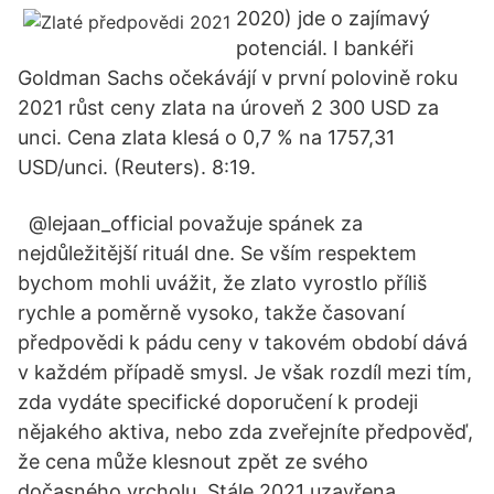
2020) jde o zajímavý
potenciál. I bankéři
Goldman Sachs očekávájí v první polovině roku
2021 růst ceny zlata na úroveň 2 300 USD za
unci. Cena zlata klesá o 0,7 % na 1757,31
USD/unci. (Reuters). 8:19.
⁣ ⁣ @lejaan_official považuje spánek za
nejdůležitější rituál dne. Se vším respektem
bychom mohli uvážit, že zlato vyrostlo příliš
rychle a poměrně vysoko, takže časovaní
předpovědi k pádu ceny v takovém období dává
v každém případě smysl. Je však rozdíl mezi tím,
zda vydáte specifické doporučení k prodeji
nějakého aktiva, nebo zda zveřejníte předpověď,
že cena může klesnout zpět ze svého
dočasného vrcholu. Stále 2021 uzavřena.