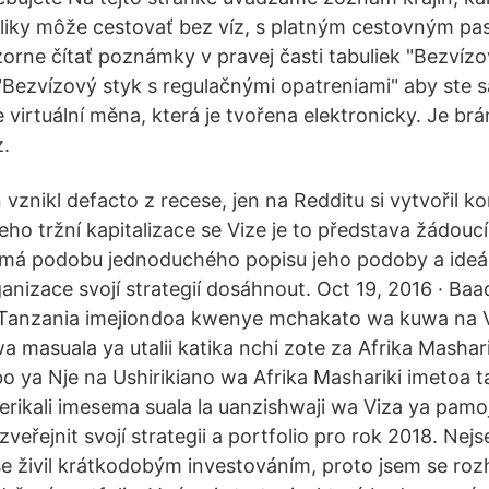
liky môže cestovať bez víz, s platným cestovným pa
ne čítať poznámky v pravej časti tabuliek "Bezvízo
"Bezvízový styk s regulačnými opatreniami" aby ste sa
 virtuální měna, která je tvořena elektronicky. Je br
z.
 vznikl defacto z recese, jen na Redditu si vytvořil k
jeho tržní kapitalizace se Vize je to představa žádou
 má podobu jednoduchého popisu jeho podoby a ideál
anizace svojí strategií dosáhnout. Oct 19, 2016 · Baa
a Tanzania imejiondoa kwenye mchakato wa kuwa na 
 masuala ya utalii katika nchi zote za Afrika Mashari
ya Nje na Ushirikiano wa Afrika Mashariki imetoa 
Serikali imesema suala la uanzishwaji wa Viza ya pamo
veřejnit svojí strategii a portfolio pro rok 2018. Ne
 se živil krátkodobým investováním, proto jsem se roz