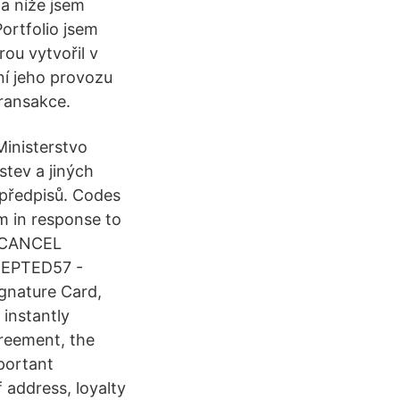
na níže jsem
ortfolio jsem
rou vytvořil v
í jeho provozu
transakce.
Ministerstvo
stev a jiných
 předpisů. Codes
m in response to
 -CANCEL
EPTED57 -
nature Card,
 instantly
reement, the
portant
 address, loyalty