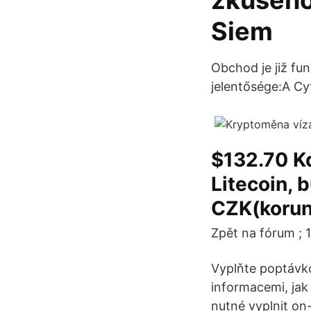
zkušenos
Siem
Obchod je již fu
jelentősége:A Cy
$132.70 Kd
Litecoin, 
CZK(koru
Zpět na fórum ; 
Vyplňte poptávko
informacemi, jak
nutné vyplnit on