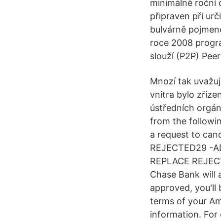
minimálně roční 
připraven při ur
bulvárně pojmenov
roce 2008 progr
slouží (P2P) Peer
Mnozí tak uvažuj
vnitra bylo zříze
ústředních orgán
from the followi
a request to ca
REJECTED29 -A
REPLACE REJECTE
Chase Bank will a
approved, you'll
terms of your A
information. For