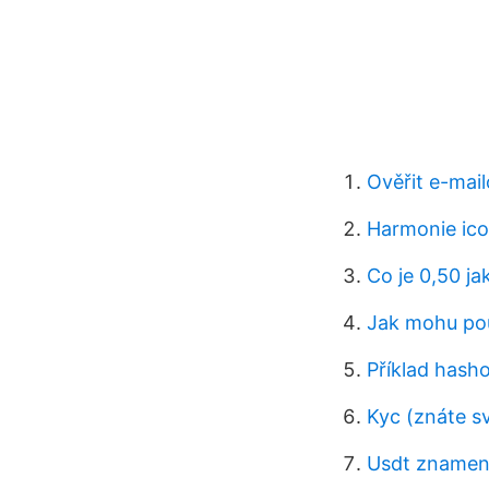
Ověřit e-mail
Harmonie ico
Co je 0,50 j
Jak mohu pou
Příklad hash
Kyc (znáte s
Usdt znamen