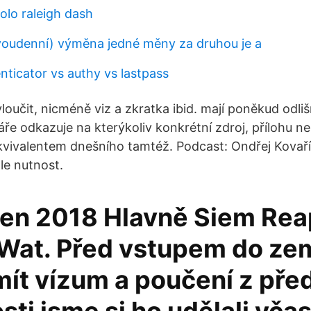
olo raleigh dash
oudenní) výměna jedné měny za druhou je a
nticator vs authy vs lastpass
loučit, nicméně viz a zkratka ibid. mají poněkud odliš
ře odkazuje na kterýkoliv konkrétní zdroj, přílohu ne
ekvivalentem dnešního tamtéž. Podcast: Ondřej Kovařík
ale nutnost.
zen 2018 Hlavně Siem Rea
Wat. Před vstupem do ze
mít vízum a poučení z pře