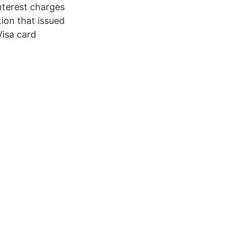
interest charges
tion that issued
Visa card