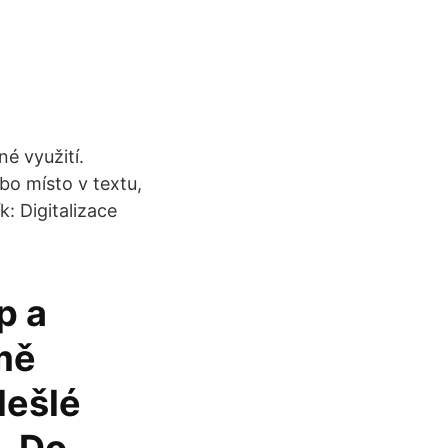
né využití.
bo místo v textu,
: Digitalizace
p a
mě
dešlé