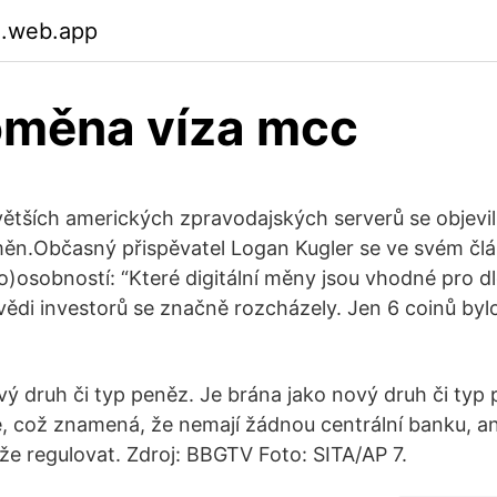
.web.app
oměna víza mcc
ětších amerických zpravodajských serverů se objevil
ěn.Občasný přispěvatel Logan Kugler se ve svém člá
o)osobností: “Které digitální měny jsou vhodné pro 
ovědi investorů se značně rozcházely. Jen 6 coinů by
vý druh či typ peněz. Je brána jako nový druh či typ
, což znamená, že nemají žádnou centrální banku, an
ůže regulovat. Zdroj: BBGTV Foto: SITA/AP 7.