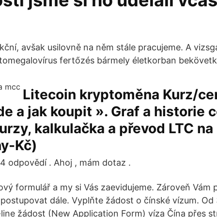
ti jsme si ho udělali včas
nkční, avšak usilovně na něm stále pracujeme. A vizsg
tomegalovírus fertőzés bármely életkorban bekövetk
Litecoin kryptoměna Kurz/ce
e a jak koupit ». Graf a historie 
burzy, kalkulačka a převod LTC na
ny-Kč)
14 odpovědí . Ahoj , mám dotaz .
vý formulář a my si Vás zaevidujeme. Zároveň Vám př
 postupovat dále. Vyplňte žádost o čínské vízum. Od 
-line žádost (New Application Form) víza Čína přes s