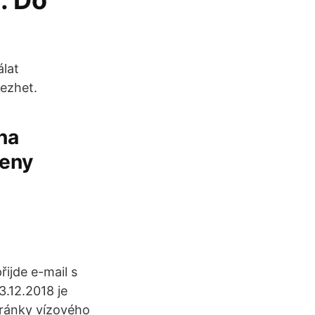
. Do
álat
ezhet.
na
ceny
ijde e-mail s
3.12.2018 je
tránky vízového