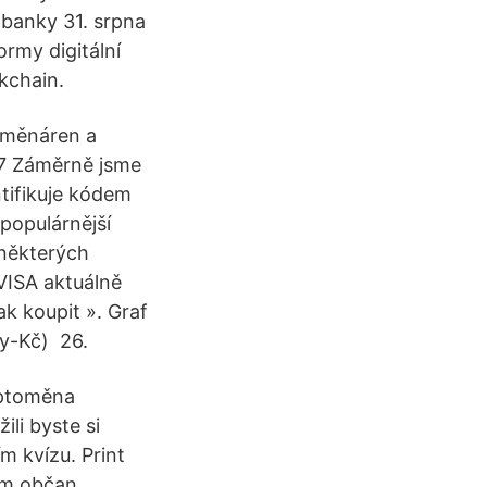
 banky 31. srpna
rmy digitální
kchain.
směnáren a
7 Záměrně jsme
ntifikuje kódem
populárnější
některých
VISA aktuálně
k koupit ». Graf
ny-Kč) 26.
ryptoměna
ili byste si
m kvízu. Print
am občan