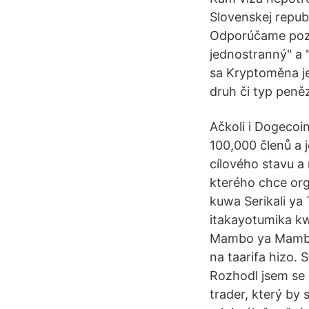
Slovenskej repub
Odporúčame pozor
jednostranný" a 
sa Kryptoměna je
druh či typ peně
Ačkoli i Dogecoin
100,000 členů a 
cílového stavu a
kterého chce org
kuwa Serikali y
itakayotumika kwa
Mambo ya Mambo 
na taarifa hizo. 
Rozhodl jsem se z
trader, který by