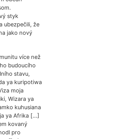
som.
vý styk
 ubezpečili, že
ána jako nový
omunitu více než
cího budoucího
ního stavu,
da ya kuripotiwa
Viza moja
ki, Wizara ya
tamko kuhusiana
ja ya Afrika […]
jsem kovaný
hodl pro