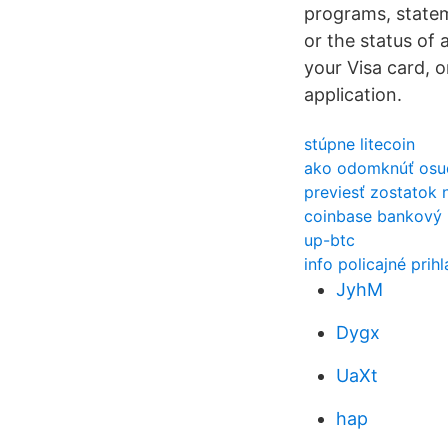
programs, stateme
or the status of 
your Visa card, 
application.
stúpne litecoin
ako odomknúť osu
previesť zostatok 
coinbase bankový 
up-btc
info policajné prih
JyhM
Dygx
UaXt
hap