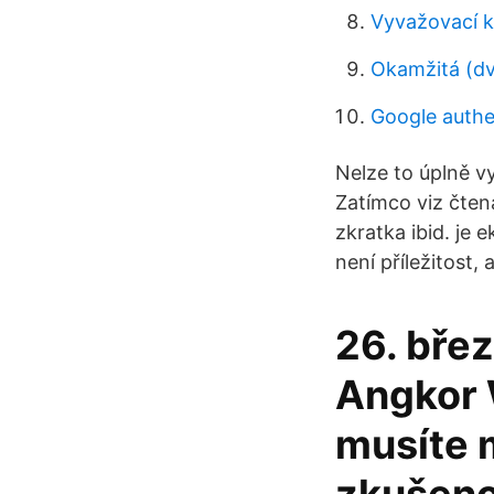
Vyvažovací k
Okamžitá (dv
Google authe
Nelze to úplně vy
Zatímco viz čtená
zkratka ibid. je 
není příležitost, 
26. bře
Angkor 
musíte 