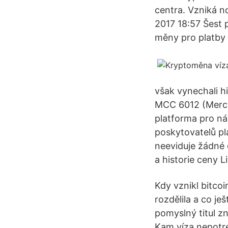
centra. Vzniká n
2017 18:57 Šest 
měny pro platby 
však vynechali hi
MCC 6012 (Merch
platforma pro n
poskytovatelů pl
neeviduje žádné 
a historie ceny 
Kdy vznikl bitco
rozdělila a co je
pomyslný titul z
Kam víza nepotr