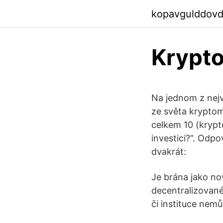
kopavgulddovd
Krypt
Na jednom z nejv
ze světa kryptom
celkem 10 (krypt
investici?”. Odp
dvakrát:
Je brána jako no
decentralizované
či instituce nem