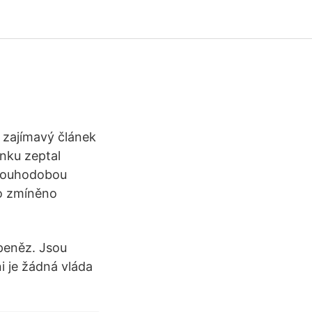
 zajímavý článek
nku zeptal
dlouhodobou
lo zmíněno
 peněz. Jsou
i je žádná vláda