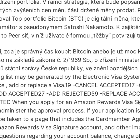
držení portfolia. V rámci strategie, která bude popsá
čitých zvýšeních cen měn, část držené měny prodat. P
al Top portfolio Bitcoin (BTC) je digitální měna, kte
amátor s pseudonymem Satoshi Nakamoto. K zajištěn
 to Peer síť, v níž uživatelé formou „těžby“ potvrzují 
í, zda je správný čas koupit Bitcoin anebo je už moc 
no na základě zákona č. 2/1969 Sb., o zřízení minister
ů státní správy České republiky, ve znění pozdějších
ng list may be generated by the Electronic Visa Syste
ncel, add or replace a Visa.19 -CANCEL ACCEPTED17
DD ACCEPTED27 -ADD REJECTED59 -REPLACE ACC
D When you apply for an Amazon Rewards Visa Sig
dminister the approval process. If your application is
 be taken to a page that includes the Cardmember Ag
mazon Rewards Visa Signature account, and other im
 questions regarding your account balance, change of