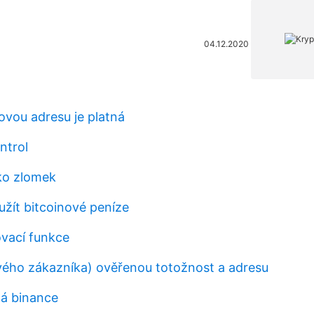
04.12.2020
ovou adresu je platná
ntrol
ako zlomek
žít bitcoinové peníze
ovací funkce
vého zákazníka) ověřenou totožnost a adresu
á binance