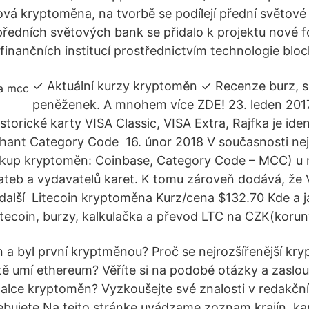
ová kryptoměna, na tvorbě se podílejí přední světové
předních světových bank se přidalo k projektu nové fo
finančních institucí prostřednictvím technologie bloc
✓ Aktuální kurzy kryptoměn ✓ Recenze burz, 
peněženek. A mnohem více ZDE! 23. leden 201
storické karty VISA Classic, VISA Extra, Rajfka je ide
ant Category Code 16. únor 2018 V současnosti nej
ákup kryptoměn: Coinbase, Category Code – MCC) u 
ateb a vydavatelů karet. K tomu zároveň dodává, že 
další Litecoin kryptoměna Kurz/cena $132.70 Kde a ja
Litecoin, burzy, kalkulačka a převod LTC na CZK(koru
in a byl první kryptměnou? Proč se nejrozšířenější k
ště umí ethereum? Věříte si na podobé otázky a zaslouž
nalce kryptoměn? Vyzkoušejte své znalosti v redakční
ebujete Na tejto stránke uvádzame zoznam krajín, k