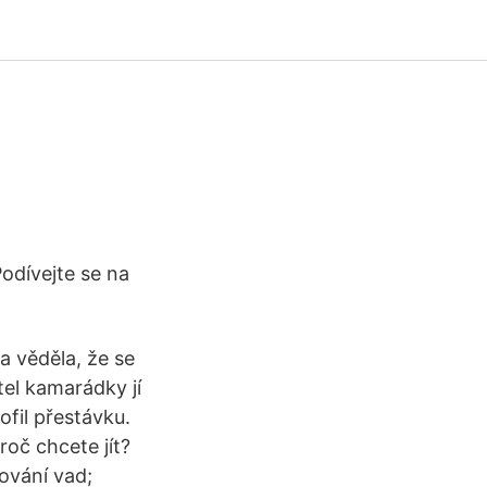
odívejte se na
a věděla, že se
ítel kamarádky jí
fil přestávku.
oč chcete jít?
ování vad;