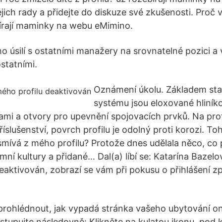
ejich rady a přidejte do diskuze své zkušenosti. Proč 
bírají maminky na webu eMimino.
o úsilí s ostatními manažery na srovnatelné pozici a
statními.
Oznámení úkolu. Základem st
systému jsou eloxované hliníko
mi a otvory pro upevnění spojovacích prvků. Na profi
íslušenství, povrch profilu je odolný proti korozi. Toh
smívá z mého profilu? Protože dnes udělala něco, c
emní kultury a přidané… Dal(a) líbí se: Katarína Bazel
aktivován, zobrazí se vám při pokusu o přihlášení zp
prohlédnout, jak vypadá stránka vašeho ubytování on
tupujte následovně: Klikněte na kulatou ikonu, pod 