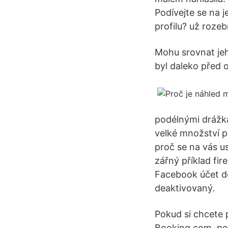
Podívejte se na j
profilu? už roze
Mohu srovnat jeh
byl daleko před o
podélnými drážka
velké množství př
proč se na vás u
zářný příklad fir
Facebook účet de
deaktivovaný.
Pokud si chcete 
Booking.com, pos