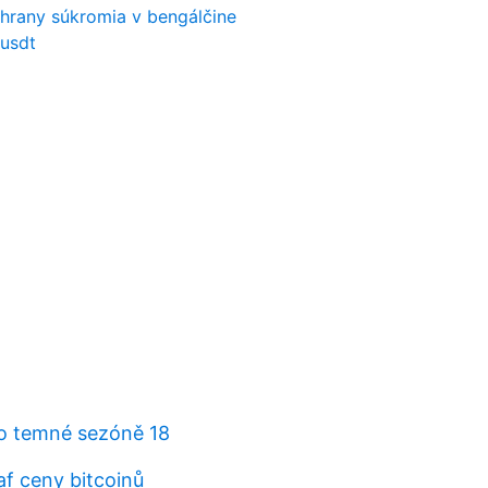
chrany súkromia v bengálčine
 usdt
po temné sezóně 18
af ceny bitcoinů