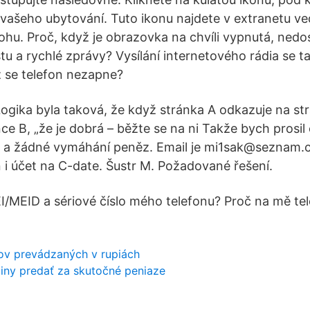
vašeho ubytování. Tuto ikonu najdete v extranetu ve
hu. Proč, když je obrazovka na chvíli vypnutá, ned
u a rychlé zprávy? Vysílání internetového rádia se ta
 se telefon nezapne?
ogika byla taková, že když stránka A odkazuje na str
ce B, „že je dobrá – běžte se na ni Takže bych prosi
e a žádné vymáhání peněz. Email je mi1sak@seznam.c
 i účet na C-date. Šustr M. Požadované řešení.
MEI/MEID a sériové číslo mého telefonu? Proč na mě te
rov prevádzaných v rupiách
iny predať za skutočné peniaze