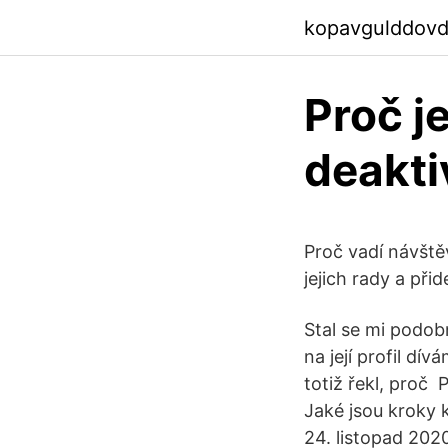
kopavgulddovd
Proč j
deakti
Proč vadí návště
jejich rady a při
Stal se mi podob
na její profil dív
totiž řekl, proč
Jaké jsou kroky 
24. listopad 202