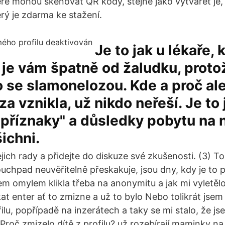
teré mohou skenovat QR kódy, stejně jako vytvářet je,
rý je zdarma ke stažení.
Je to jak u lékaře,
 je vám špatně od žaludku, proto
lo se slamonelozou. Kde a proč ale
a vznikla, už nikdo neřeší. Je to 
 příznaky" a důsledky pobytu na
šichni.
ejich rady a přidejte do diskuze své zkušenosti. (3) T
chpad neuvěřitelně přeskakuje, jsou dny, kdy je to pr
sem omylem klikla třeba na anonymitu a jak mi vyletěl
at enter ať to zmizne a už to bylo Nebo tolikrát jse
lu, popřípadě na inzerátech a taky se mi stalo, že j
 Proč zmizelo dítě z profilu? už rozebírají maminky 