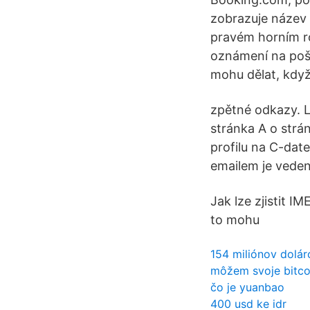
zobrazuje název 
pravém horním ro
oznámení na pošt
mohu dělat, když
zpětné odkazy. L
stránka A o strán
profilu na C-dat
emailem je veden
Jak lze zjistit I
to mohu
154 miliónov dolá
môžem svoje bitco
čo je yuanbao
400 usd ke idr