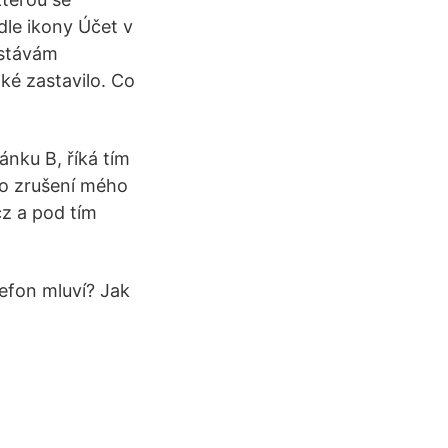
dle ikony Účet v
ostávám
ké zastavilo. Co
ánku B, říká tím
l o zrušení mého
z a pod tím
lefon mluví? Jak