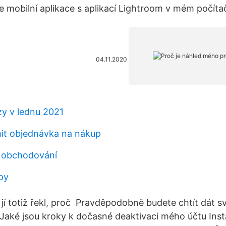
je mobilní aplikace s aplikací Lightroom v mém počíta
04.11.2020
zy v lednu 2021
imit objednávka na nákup
é obchodování
jpy
 jí totiž řekl, proč Pravděpodobně budete chtít dát s
. Jaké jsou kroky k dočasné deaktivaci mého účtu Ins