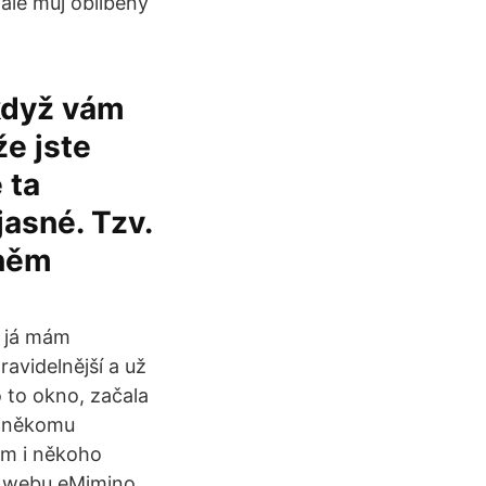
 ale můj oblíbený
 když vám
že jste
 ta
jasné. Tzv.
 něm
o já mám
avidelnější a už
o to okno, začala
m někomu
sem i někoho
na webu eMimino.