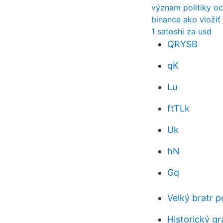
význam politiky o
binance ako vložiť
1 satoshi za usd
QRYSB
qK
Lu
ftTLk
Uk
hN
Gq
Velký bratr 
Historický gr