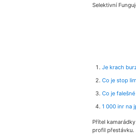
Selektivní Fungu
Je krach bur
Co je stop l
Co je falešn
1 000 inr na 
Přítel kamarádky
profil přestávku