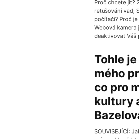
Proč chcete jít?
retušování vad; 
počítači? Proč j
Webová kamera j
deaktivovat Váš p
Tohle je
mého pr
co pro 
kultury 
Bazelov
SOUVISEJÍCÍ: Ja