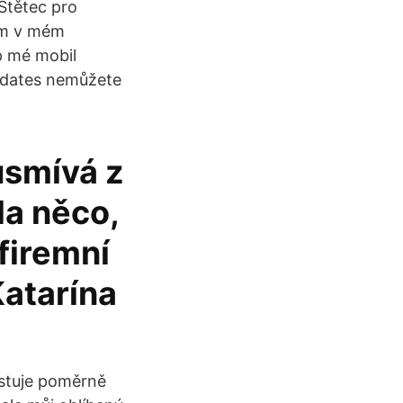
 Štětec pro
oom v mém
p mé mobil
ydates nemůžete
usmívá z
la něco,
firemní
Katarína
stuje poměrně