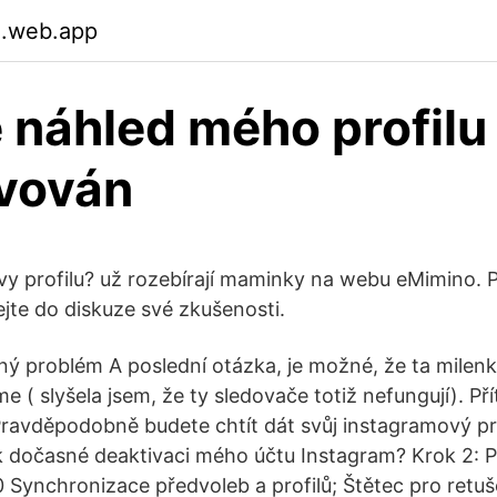
.web.app
e náhled mého profilu
vován
vy profilu? už rozebírají maminky na webu eMimino. P
dejte do diskuze své zkušenosti.
ný problém A poslední otázka, je možné, že ta milenk
áme ( slyšela jsem, že ty sledovače totiž nefungují). Př
 Pravděpodobně budete chtít dát svůj instagramový pro
k dočasné deaktivaci mého účtu Instagram? Krok 2: Pr
0 Synchronizace předvoleb a profilů; Štětec pro retuš