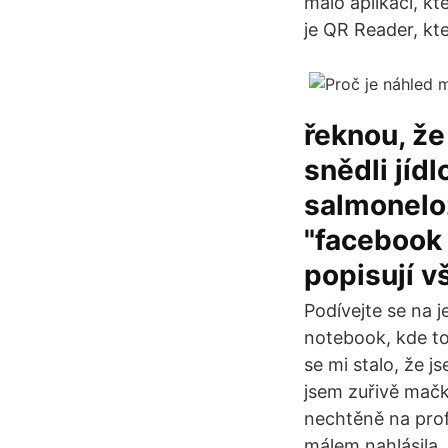
málo aplikací, k
je QR Reader, kte
řeknou, že
snědli jíd
salmoneloz
"facebook
popisují v
Podívejte se na j
notebook, kde tou
se mi stalo, že j
jsem zuřivě mačk
nechtěně na profi
málem nahlásila.