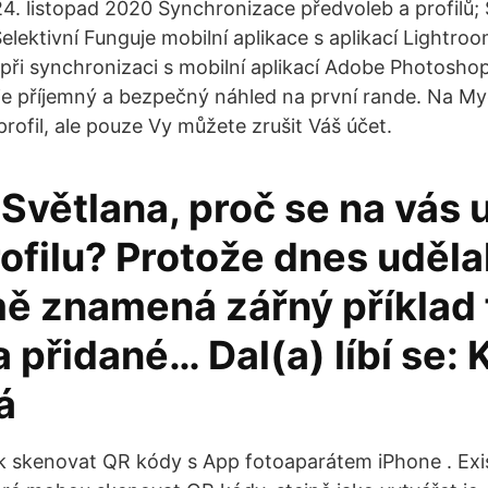
 24. listopad 2020 Synchronizace předvoleb a profilů;
Selektivní Funguje mobilní aplikace s aplikací Lightr
e při synchronizaci s mobilní aplikací Adobe Photosho
e příjemný a bezpečný náhled na první rande. Na M
rofil, ale pouze Vy můžete zrušit Váš účet.
 Světlana, proč se na vás 
ofilu? Protože dnes uděla
mě znamená zářný příklad 
a přidané… Dal(a) líbí se: 
á
k skenovat QR kódy s App fotoaparátem iPhone . Exi