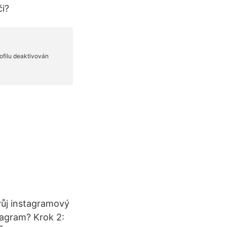
či?
vůj instagramový
tagram? Krok 2: