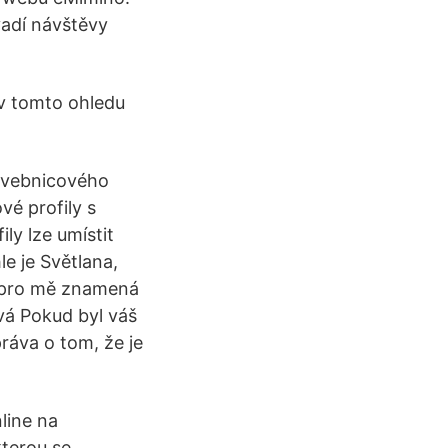
vadí návštěvy
 v tomto ohledu
avebnicového
vé profily s
ly lze umístit
le je Světlana,
o pro mě znamená
ová Pokud byl váš
ráva o tom, že je
line na
kterou se