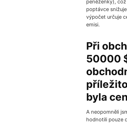
peněženky), což
poptávce snižuje.
výpočet určuje c
emisi.
Při obc
50000 $
obchodní
příleži
byla ce
A neopomněli jsm
hodnotili pouze d