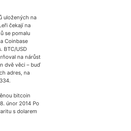
nů uložených na
ři čekají na
nů se pomalu
na Coinbase
vs. BTC/USD
orňoval na nárůst
n dvě věci – buď
ch adres, na
2334.
ěnou bitcoin
8. únor 2014 Po
Paritu s dolarem