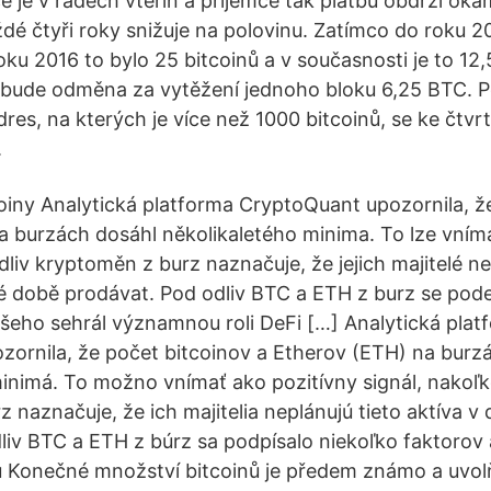
ce je v řádech vteřin a příjemce tak platbu obdrží o
ždé čtyři roky snižuje na polovinu. Zatímco do roku 
oku 2016 to bylo 25 bitcoinů a v současnosti je to 12,
 bude odměna za vytěžení jednoho bloku 6,25 BTC. 
res, na kterých je více než 1000 bitcoinů, se ke čtvrt
.
iny Analytická platforma CryptoQuant upozornila, ž
a burzách dosáhl několikaletého minima. To lze vníma
dliv kryptoměn z burz naznačuje, že jejich majitelé ne
é době prodávat. Pod odliv BTC a ETH z burz se pode
všeho sehrál významnou roli DeFi […] Analytická plat
ornila, že počet bitcoinov a Etherov (ETH) na burz
inimá. To možno vnímať ako pozitívny signál, nakoľk
 naznačuje, že ich majitelia neplánujú tieto aktíva v
liv BTC a ETH z búrz sa podpísalo niekoľko faktorov
 Konečné množství bitcoinů je předem známo a uvolň