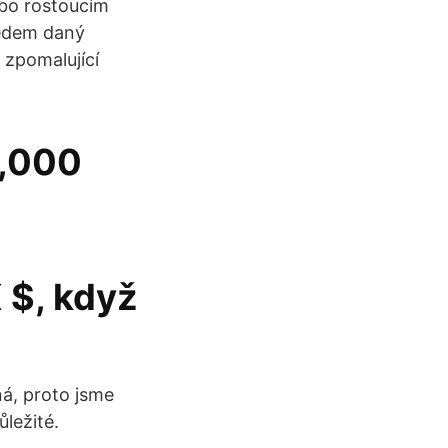
bo rostoucím
Předem daný
 zpomalující
6,000
 $, když
á, proto jsme
ůležité.