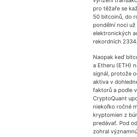
vyřízení transak
pro těžaře se ka
50 bitcoinů, do r
pondělní noci už
elektronických ad
rekordních 2334
Naopak keď bitco
a Etheru (ETH) n
signál, protože o
aktiva v dohledn
faktorů a podle 
CryptoQuant upoz
niekoľko ročné m
kryptomien z búrz
predávať. Pod od
zohral významnú