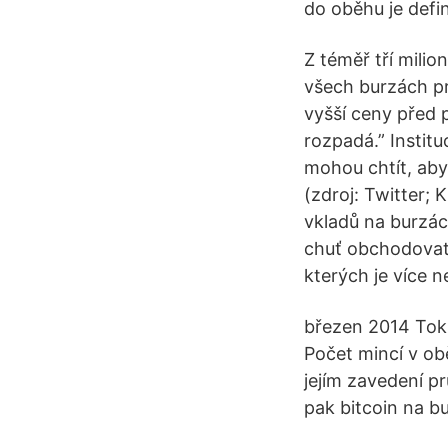
do oběhu je defi
Z téměř tří mili
všech burzách pr
vyšší ceny před 
rozpadá.” Instit
mohou chtít, aby
(zdroj: Twitter;
vkladů na burzác
chuť obchodovat,
kterých je více n
březen 2014 Toki
Počet mincí v o
jejím zavedení pr
pak bitcoin na b