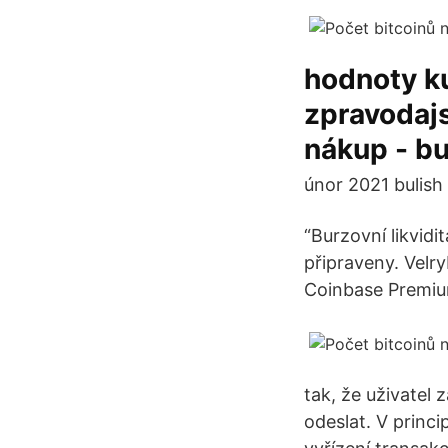
hodnoty ku
zpravodajs
nákup - bu
únor 2021 bulish t
“Burzovní likvid
připraveny. Velry
Coinbase Premiu
tak, že uživatel
odeslat. V princ