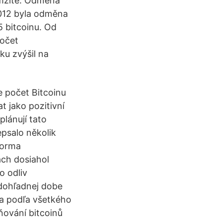
kamžitě. Odměna
2012 byla odměna
5 bitcoinu. Od
Počet
ku zvýšil na
e počet Bitcoinu
t jako pozitivní
plánují tato
psalo několik
forma
ách dosiahol
o odliv
 dohľadnej dobe
 a podľa všetkého
ování bitcoinů