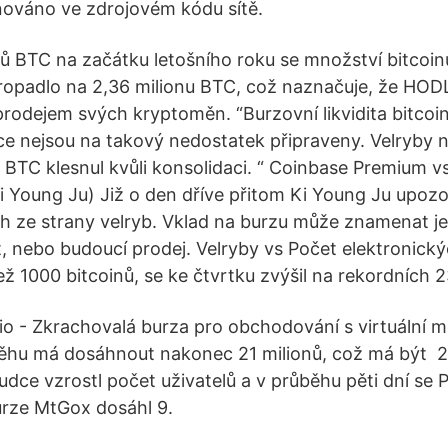
nováno ve zdrojovém kódu sítě.
onů BTC na začátku letošního roku se množství bitcoi
opadlo na 2,36 milionu BTC, což naznačuje, že HODLe
prodejem svých kryptoměn. “Burzovní likvidita bitcoi
uce nejsou na takový nedostatek připraveny. Velryby 
 BTC klesnul kvůli konsolidaci. “ Coinbase Premium 
 Ki Young Ju) Již o den dříve přitom Ki Young Ju upoz
h ze strany velryb. Vklad na burzu může znamenat je
 nebo budoucí prodej. Velryby vs Počet elektronický
ež 1000 bitcoinů, se ke čtvrtku zvýšil na rekordních 
o - Zkrachovalá burza pro obchodování s virtuální m
běhu má dosáhnout nakonec 21 milionů, což má být 2
udce vzrostl počet uživatelů a v průběhu pěti dní se 
urze MtGox dosáhl 9.