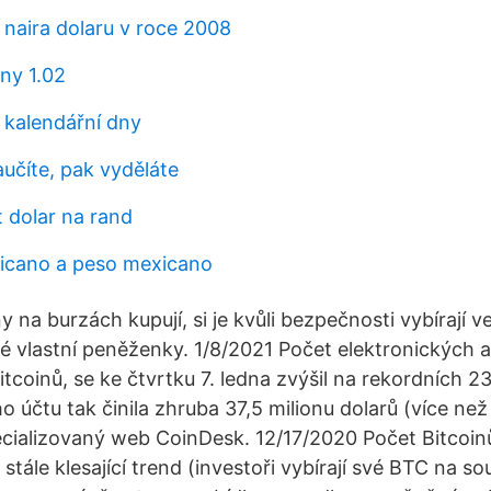
naira dolaru v roce 2008
ny 1.02
 kalendářní dny
učíte, pak vyděláte
t dolar na rand
icano a peso mexicano
ny na burzách kupují, si je kvůli bezpečnosti vybírají v
 své vlastní peněženky. 1/8/2021 Počet elektronických 
 bitcoinů, se ke čtvrtku 7. ledna zvýšil na rekordních
 účtu tak činila zhruba 37,5 milionu dolarů (více než
ecializovaný web CoinDesk. 12/17/2020 Počet Bitcoin
stále klesající trend (investoři vybírají své BTC na s