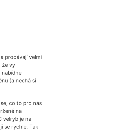
 a prodávají velmi
 že vy
ý nabídne
nu (a nechá si
se, co to pro nás
držené na
 velryb je na
í se rychle. Tak