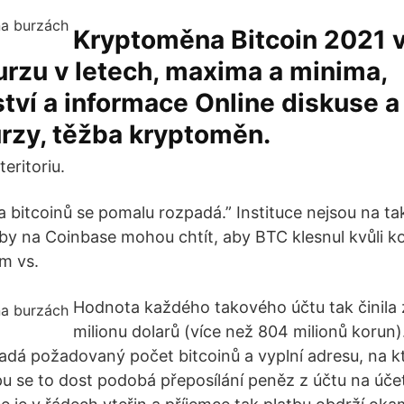
Kryptoměna Bitcoin 2021 v
rzu v letech, maxima a minima,
tví a informace Online diskuse a
rzy, těžba kryptoměn.
eritoriu.
ita bitcoinů se pomalu rozpadá.” Instituce nejsou na 
by na Coinbase mohou chtít, aby BTC klesnul kvůli ko
m vs.
Hodnota každého takového účtu tak činila 
milionu dolarů (více než 804 milionů korun).
 zadá požadovaný počet bitcoinů a vyplní adresu, na k
ipu se to dost podobá přeposílání peněz z účtu na úče