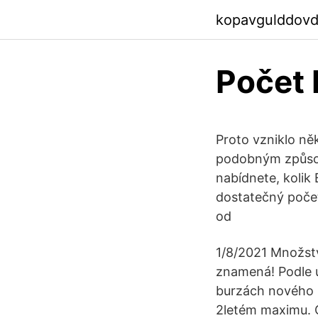
kopavgulddovd
Počet 
Proto vzniklo něk
podobným způsob
nabídnete, kolik
dostatečný poče
od
1/8/2021 Množstv
znamená! Podle 
burzách nového p
2letém maximu. C