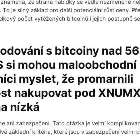
 znamená, že strana nabídky se vedle nezměněné ne
 To je silný základ pro další potenciální růst ceny. 
elkový počet vytěžených bitcoinů i jejich postupně se
hodování s bitcoiny nad 5
 si mohou maloobchodní
ci myslet, že promarnili
tost nakupovat pod XNUMX
na nízká
e ani zabezpečení. Tato otázka je velmi komplikovan
vě základní kritéria, které jsou v zabezpečení velmi d