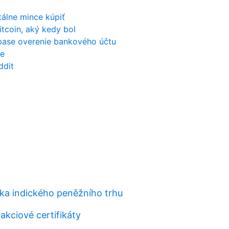
itálne mince kúpiť
bitcoin, aký kedy bol
nbase overenie bankového účtu
ie
ddit
ka indického peněžního trhu
akciové certifikáty