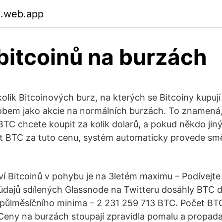
.web.app
bitcoinů na burzách
olik Bitcoinových burz, na kterých se Bitcoiny kupují
em jako akcie na normálních burzách. To znamená,
 BTC chcete koupit za kolik dolarů, a pokud někdo jin
t BTC za tuto cenu, systém automaticky provede smě
í Bitcoinů v pohybu je na 3letém maximu – Podívejte 
údajů sdílených Glassnode na Twitteru dosáhly BTC 
ůlměsíčního minima – 2 231 259 713 BTC. Počet BTC
eny na burzách stoupají zpravidla pomalu a propadaj