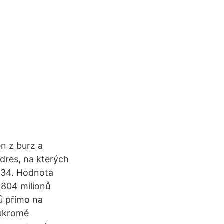
en z burz a
adres, na kterých
 2334. Hodnota
 804 milionů
ů přímo na
oukromé