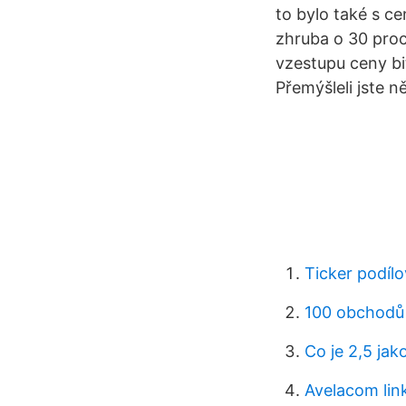
to bylo také s ce
zhruba o 30 proc
vzestupu ceny bi
Přemýšleli jste n
Ticker podílo
100 obchodů
Co je 2,5 ja
Avelacom lin