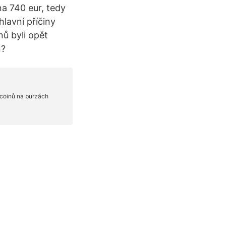
na 740 eur, tedy
lavní příčiny
ů byli opět
n?