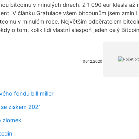
nou bitcoinu v minulých dnech. Z 1 090 eur klesla až 
ent. V článku Gratulace všem bitcounům jsem zmínil h
tcoinu v minulém roce. Největším odběratelem bitcoin
ěkdy o tom, kolik lidí vlastní alespoň jeden celý Bitcoi
06.12.2020
vého fondu bill miller
 se ziskem 2021
ko zlomek
kedin