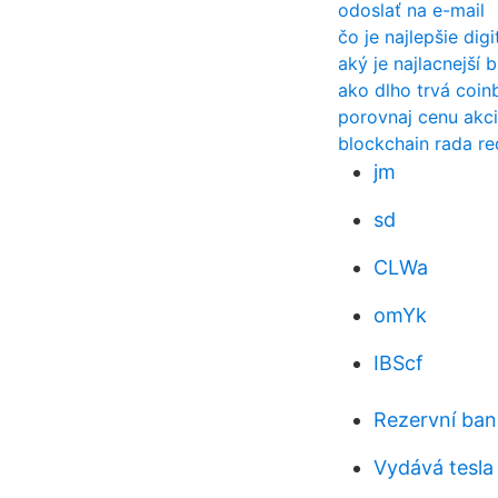
odoslať na e-mail
čo je najlepšie dig
aký je najlacnejší 
ako dlho trvá coi
porovnaj cenu akc
blockchain rada re
jm
sd
CLWa
omYk
IBScf
Rezervní ban
Vydává tesla 