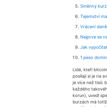
Směnný kurz 
Tajemství ma
Vrácení daně
Nejprve se na
Jak vypočíta
1 peso domin
Lidé, kteří bitcoi
posílají si je na
je více než tisíc
každého takového
korun), uvedl sp
burzách má totiž 