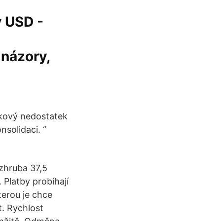
 USD -
 názory,
takový nedostatek
nsolidaci. “
zhruba 37,5
 Platby probíhají
terou je chce
t. Rychlost